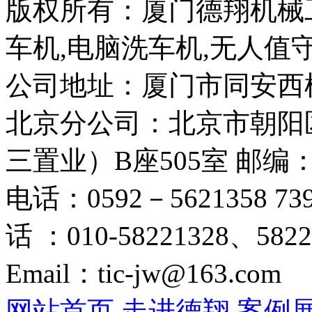
版权所有：厦门德翔机械
车机,电脑洗车机,无人值
公司地址：厦门市同安西柯工
北京分公司：北京市朝阳
三置业）B座505室 邮编：1
电话：0592－5621358 73
话 ：010-58221328、5822
Email：tic-jw@163.com
网站首页
走进德翔
案例