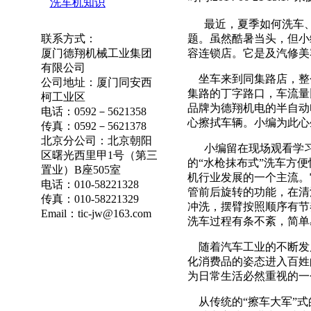
洗车机知识
最近，夏季如何洗车、
联系方式：
题。虽然酷暑当头，但小
厦门德翔机械工业集团
容连锁店。它是及汽修美
有限公司
坐车来到同集路店，整
公司地址：厦门同安西
集路的丁字路口，车流量
柯工业区
品牌为德翔机电的半自动
电话：0592－5621358
心擦拭车辆。小编为此心
传真：0592－5621378
北京分公司：北京朝阳
小编留在现场观看学习
区曙光西里甲1号（第三
的“水枪抹布式”洗车方
置业）B座505室
机行业发展的一个主流。
电话：010-58221328
管前后旋转的功能，在清
传真：010-58221329
冲洗，摆臂按照顺序有节
Email：tic-jw@163.com
洗车过程有条不紊，简单
随着汽车工业的不断发
化消费品的姿态进入百姓
为日常生活必然重视的一
从传统的“擦车大军”式