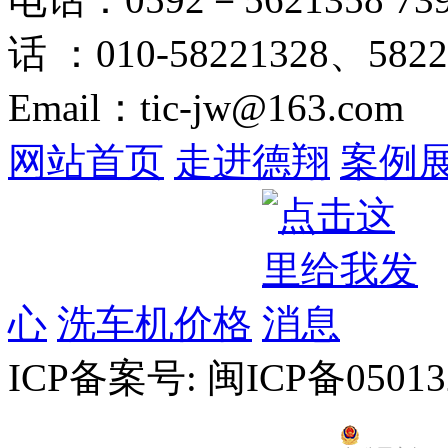
话 ：010-58221328、5822
Email：tic-jw@163.com
网站首页
走进德翔
案例
心
洗车机价格
ICP备案号: 闽ICP备05013