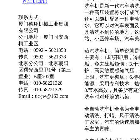
洗车机知识
洗车机是新一代汽车清洗
一种高压装置将水打成气
联系方式：
还可以随机配备一种电动
厦门德翔机械工业集团
水。它可以对汽车表面及
有限公司
具清洗不到位的地方，这
公司地址：厦门同安西
站、小区停车场、汽车美
柯工业区
电话：0592－5621358
蒸汽洗车机，简单说就是
传真：0592－5621378
主要有：1.即开即用，冷
北京分公司：北京朝阳
垢，免去除垢烦恼；3.
区曙光西里甲1号（第三
护，高灵敏度感知气压，
置业）B座505室
上限，洗车更彻底；6.
电话：010-58221328
能源，采用专利技术，热惯
传真：010-58221329
8.节水高效，具备所有
Email：tic-jw@163.com
洗车时对环境的污染。
全自动洗车机全名为全电
动清洗、打蜡、风干清洗
了家庭，汽车的快速增加
车主的青睐。