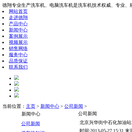
德翔专业生产洗车机、电脑洗车机是洗车机技术权威、专业、
网站首页
走进德翔
产品中心
新闻中心
案例展示
视频展示
销售网络
服务中心
品质保证
联系我们
当前位置：
主页
>
新闻中心
>
公司新闻
>
公司新闻
新闻中心
北京兴华街中石化加油站
公司新闻
时间:2013-05-27 15:31