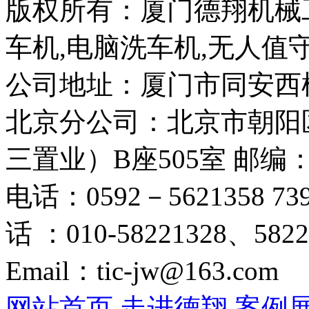
版权所有：厦门德翔机械
车机,电脑洗车机,无人值
公司地址：厦门市同安西柯工
北京分公司：北京市朝阳
三置业）B座505室 邮编：1
电话：0592－5621358 73
话 ：010-58221328、5822
Email：tic-jw@163.com
网站首页
走进德翔
案例