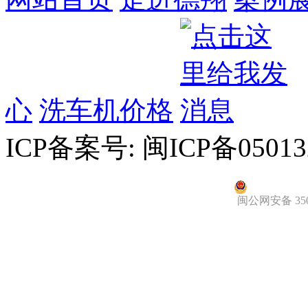
心
洗车机价格
ICP备案号: 闽ICP备05013
闽公网安备 3502